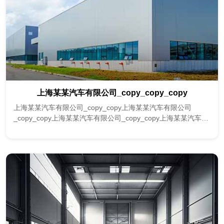
上海某某汽车有限公司_copy_copy_copy
上海某某汽车有限公司_copy_copy上海某某汽车有限公司
_copy_copy上海某某汽车有限公司_copy_copy上海某某汽车有
限公司_copy_copy上海某某汽车有限公司_copy_copy上海某某
汽车有限公司_copy_copy上海某某汽车有限公司_copy_copy上
海某某汽车有限公司_copy_copy上海某某汽车有限公司
_copy_copy上海某某汽车有限公司_copy_copy...