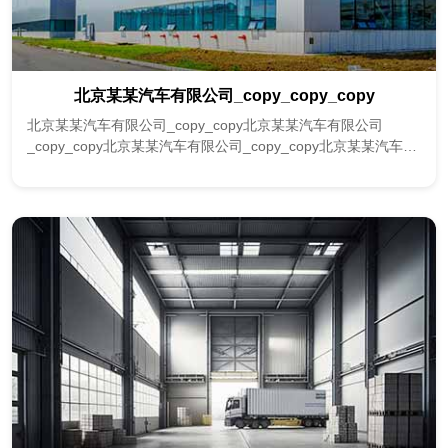
北京某某汽车有限公司_copy_copy_copy
北京某某汽车有限公司_copy_copy北京某某汽车有限公司
_copy_copy北京某某汽车有限公司_copy_copy北京某某汽车有
限公司_copy_copy北京某某汽车有限公司_copy_copy北京某某
汽车有限公司_copy_copy北京某某汽车有限公司_copy_copy北
京某某汽车有限公司_copy_copy北京某某汽车有限公司
_copy_copy北京某某汽车有限公司_copy_copy...