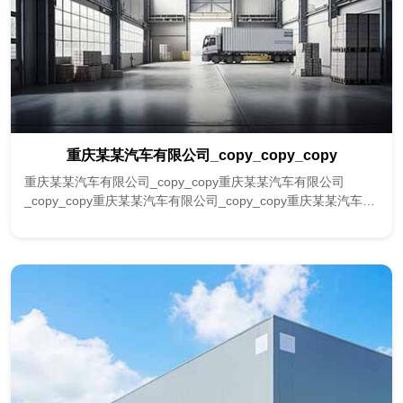
重庆某某汽车有限公司_copy_copy_copy
重庆某某汽车有限公司_copy_copy重庆某某汽车有限公司
_copy_copy重庆某某汽车有限公司_copy_copy重庆某某汽车有
限公司_copy_copy重庆某某汽车有限公司_copy_copy重庆某某
汽车有限公司_copy_copy重庆某某汽车有限公司_copy_copy重
庆某某汽车有限公司_copy_copy重庆某某汽车有限公司
_copy_copy重庆某某汽车有限公司_copy_copy...