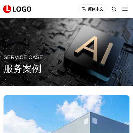
简体中文
SERVICE CASE
服务案例