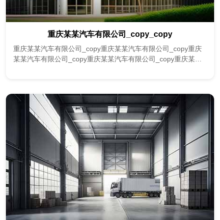
重庆某某汽车有限公司_copy_copy
重庆某某汽车有限公司_copy重庆某某汽车有限公司_copy重庆
某某汽车有限公司_copy重庆某某汽车有限公司_copy重庆某某
汽车有限公司_copy重庆某某汽车有限公司_copy重庆某某汽车
有限公司_copy重庆某某汽车有限公司_copy重庆某某汽车有限
公司_copy重庆某某汽车有限公司_copy重庆某某汽车有限公司
_copy重庆某某汽车有限公司_copy重庆某某汽车有限公司_copy
重庆某某汽...