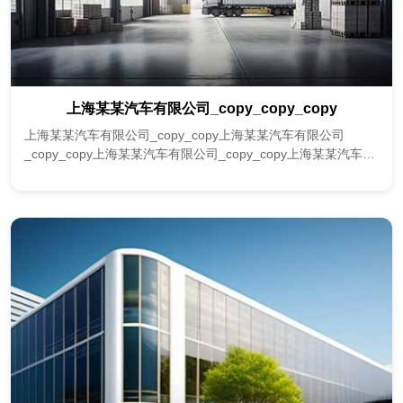
上海某某汽车有限公司_copy_copy_copy
上海某某汽车有限公司_copy_copy上海某某汽车有限公司
_copy_copy上海某某汽车有限公司_copy_copy上海某某汽车有
限公司_copy_copy上海某某汽车有限公司_copy_copy上海某某
汽车有限公司_copy_copy上海某某汽车有限公司_copy_copy上
海某某汽车有限公司_copy_copy上海某某汽车有限公司
_copy_copy上海某某汽车有限公司_copy_copy...