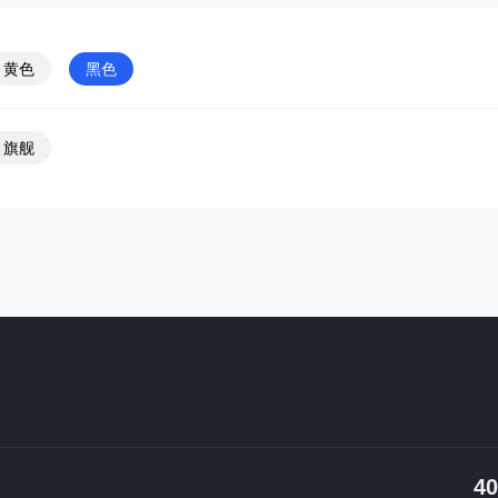
黄色
黑色
旗舰
40